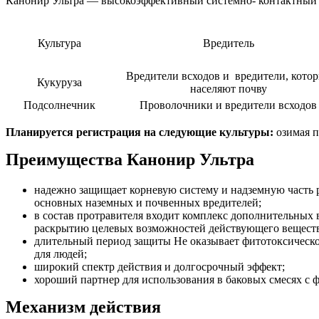
Канонир Ультра — в
ысокоэффективный системно- контактный
Культура
Вредитель
Вредители всходов и вредители, кото
Кукуруза
населяют почву
Подсолнечник
Проволочники и вредители всходов
Планируется регистрация на следующие культуры:
озимая п
Преимущества Канонир Ультра
надежно защищает корневую систему и надземную часть р
основных наземных и почвенных вредителей;
в состав протравителя входит комплекс дополнительных
раскрытию целевых возможностей действующего веществ
длительный период защиты Не оказывает фитотоксическо
для людей;
широкий спектр действия и долгосрочный эффект;
хороший партнер для использования в баковых смесях с
Механизм действия