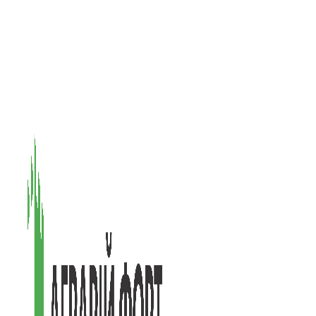
08601, Київська обл., М Васильків, вул. Головачова 1Б, офіс 1
(097) 171-73-50
(050) 586-76-20