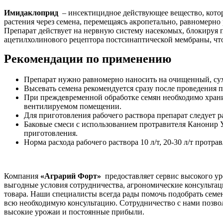
Имидаклоприд
– инсектицидное действующее вещество, кото
растения через семена, перемещаясь акропетально, равномерно р
Препарат действует на нервную систему насекомых, блокируя 
ацетилхолинового рецептора постсинаптической мембраны, что
Рекомендации по применению
Препарат нужно равномерно наносить на очищенный, су
Высевать семена рекомендуется сразу после проведения 
При преждевременной обработке семян необходимо храни
вентилируемом помещении.
Для приготовления рабочего раствора препарат следует р
Баковые смеси с использованием протравителя Канонир Ул
приготовления.
Норма расхода рабочего раствора 10 л/т, 20-30 л/т протра
Компания
«Аграрий Форт»
предоставляет сервис высокого у
выгодные условия сотрудничества, агрономические консульта
товара. Наши специалисты всегда рады помочь подобрать семен
всю необходимую консультацию. Сотрудничество с нами позвол
высокие урожаи и постоянные прибыли.