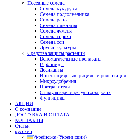
Посевные семена
Семена кукурузы
Семена подсолнечника
Семена рапса
Семена пшеницы
Семена ячменя
Семена гороха
Семена сои
Другие культуры
Средства защиты растений
Вспомагательные препараты
Гербициды
Десиканты
Инсектициды, акарициды и родентициды
Микроудобрения
Протравители
Стимуляторы и регуляторы роста
Фунгициды
АКЦИИ
О компании
ДОСТАВКА И ОПЛАТА
КОНТАКТЫ
Статьи
русский
Українська
(
Украинский
)