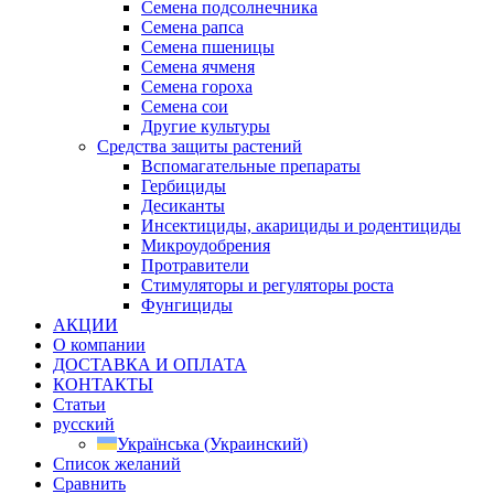
Семена подсолнечника
Семена рапса
Семена пшеницы
Семена ячменя
Семена гороха
Семена сои
Другие культуры
Средства защиты растений
Вспомагательные препараты
Гербициды
Десиканты
Инсектициды, акарициды и родентициды
Микроудобрения
Протравители
Стимуляторы и регуляторы роста
Фунгициды
АКЦИИ
О компании
ДОСТАВКА И ОПЛАТА
КОНТАКТЫ
Статьи
русский
Українська
(
Украинский
)
Список желаний
Сравнить