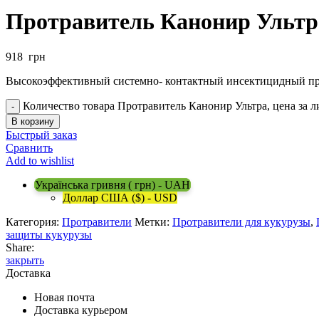
Протравитель Канонир Ультра
918
грн
Высокоэффективный системно- контактный инсектицидный пр
Количество товара Протравитель Канонир Ультра, цена за л
В корзину
Быстрый заказ
Сравнить
Add to wishlist
Українська гривня ( грн) - UAH
Доллар США ($) - USD
Категория:
Протравители
Метки:
Протравители для кукурузы
,
защиты кукурузы
Share:
закрыть
Доставка
Новая почта
Доставка курьером