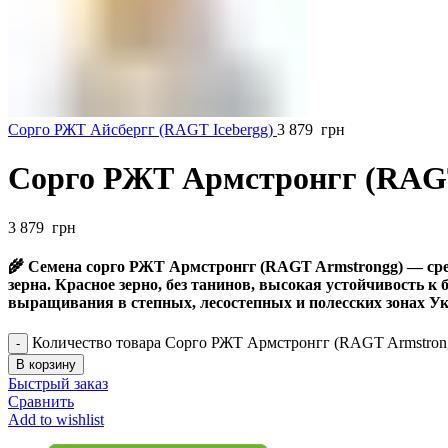
Сорго РЖТ Айсбергг (RAGT Icebergg)
3 879
грн
Сорго РЖТ Армстронгг (RAGT
3 879
грн
🌾 Семена сорго РЖТ Армстронгг (RAGT Armstrongg) — сре
зерна. Красное зерно, без танинов, высокая устойчивость к
выращивания в степных, лесостепных и полесских зонах 
Количество товара Сорго РЖТ Армстронгг (RAGT Armstron
В корзину
Быстрый заказ
Сравнить
Add to wishlist