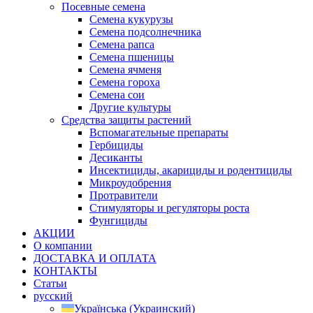
Посевные семена
Семена кукурузы
Семена подсолнечника
Семена рапса
Семена пшеницы
Семена ячменя
Семена гороха
Семена сои
Другие культуры
Средства защиты растений
Вспомагательные препараты
Гербициды
Десиканты
Инсектициды, акарициды и родентициды
Микроудобрения
Протравители
Стимуляторы и регуляторы роста
Фунгициды
АКЦИИ
О компании
ДОСТАВКА И ОПЛАТА
КОНТАКТЫ
Статьи
русский
Українська
(
Украинский
)