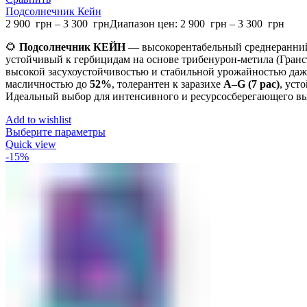
Подсолнечник Кейн
2 900
грн
–
3 300
грн
Диапазон цен: 2 900 грн – 3 300 грн
🌻
Подсолнечник КЕЙН
— высокорентабельный среднеранний
устойчивый к гербицидам на основе трибенурон-метила (Гранс
высокой засухоустойчивостью и стабильной урожайностью даже
масличностью до
52%
, толерантен к заразихе
A–G (7 рас)
, уст
Идеальный выбор для интенсивного и ресурсосберегающего в
Add to wishlist
Выберите параметры
Quick view
-15%