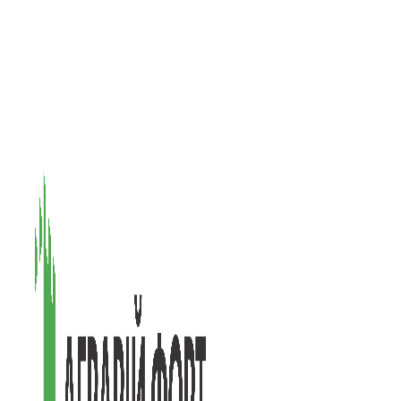
08601, Київська обл., М Васильків, вул. Головачова 1Б, офіс 1
(097) 171-73-50
(050) 586-76-20