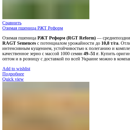
Сравнить
Озимая пшеница РЖТ Реформ
Озимая пшеница
РЖТ Реформ (RGT Reform)
— среднепоздний
RAGT Semences
с потенциалом урожайности до
10,8 т/га
. Отл
интенсивным кущением, устойчивостью к полеганию и компле
качественное зерно с массой 1000 семян
49–51 г
. Купить ориг
оптом и в розницу с доставкой по всей Украине можно в комп
Add to wishlist
Подробнее
Quick view