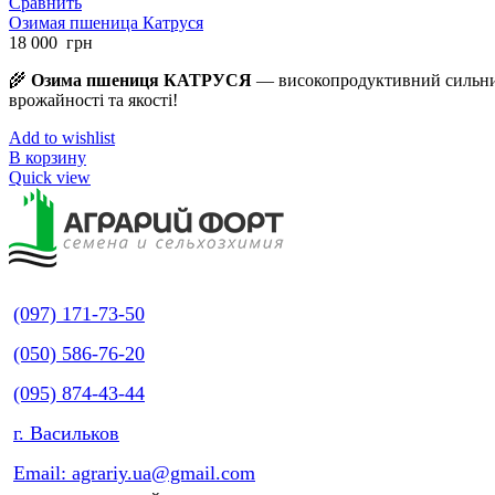
Сравнить
Озимая пшеница Катруся
18 000
грн
🌾
Озима пшениця КАТРУСЯ
— високопродуктивний сильний
врожайності та якості!
Add to wishlist
В корзину
Quick view
(097) 171-73-50
(050) 586-76-20
(095) 874-43-44
г. Васильков
Email: agrariy.ua@gmail.com