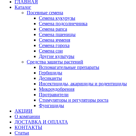
ГЛАВНАЯ
Каталог
Посевные семена
Семена кукурузы
Семена подсолнечника
Семена рапса
Семена пшеницы
Семена ячменя
Семена гороха
Семена сои
Другие культуры
Средства защиты растений
Вспомагательные препараты
Гербициды
Десиканты
Инсектициды, акарициды и родентициды
Микроудобрения
Протравители
Стимуляторы и регуляторы роста
Фунгициды
АКЦИИ
О компании
ДОСТАВКА И ОПЛАТА
КОНТАКТЫ
Статьи