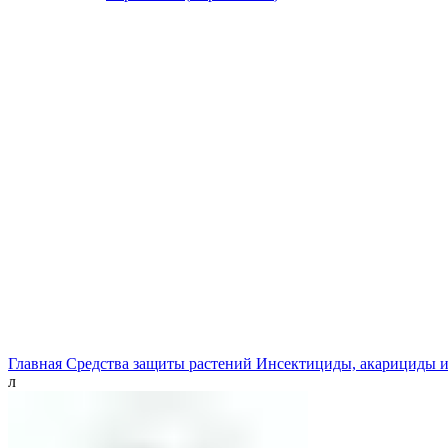
Главная
Средства защиты растений
Инсектициды, акарициды 
л