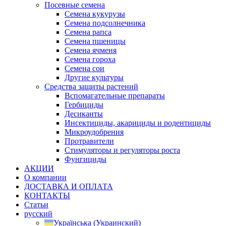
Посевные семена
Семена кукурузы
Семена подсолнечника
Семена рапса
Семена пшеницы
Семена ячменя
Семена гороха
Семена сои
Другие культуры
Средства защиты растений
Вспомагательные препараты
Гербициды
Десиканты
Инсектициды, акарициды и родентициды
Микроудобрения
Протравители
Стимуляторы и регуляторы роста
Фунгициды
АКЦИИ
О компании
ДОСТАВКА И ОПЛАТА
КОНТАКТЫ
Статьи
русский
Українська
(
Украинский
)