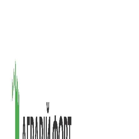
08601, Київська обл., М Васильків, вул. Головачова 1Б, офіс 1
(097) 171-73-50
(050) 586-76-20