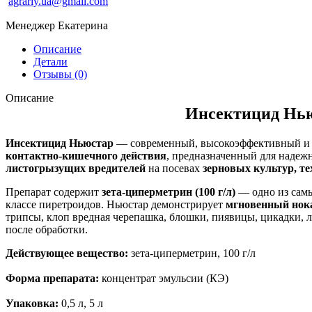
agrariy.ua@gmail.com
Менеджер Екатерина
Описание
Детали
Отзывы (0)
Описание
Инсектицид Нь
Инсектицид Ньюстар
— современный, высокоэффективный и
контактно-кишечного действия
, предназначенный для наде
листогрызущих вредителей
на посевах
зерновых культур, т
Препарат содержит
зета-циперметрин (100 г/л)
— одно из самы
классе пиретроидов. Ньюстар демонстрирует
мгновенный нок
трипсы, клоп вредная черепашка, блошки, пиявицы, цикадки, л
после обработки.
Действующее вещество:
зета-циперметрин, 100 г/л
Форма препарата:
концентрат эмульсии (КЭ)
Упаковка:
0,5 л, 5 л