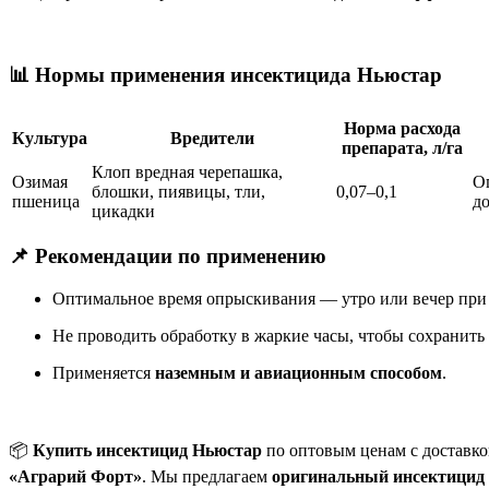
📊 Нормы применения инсектицида Ньюстар
Норма расхода
Культура
Вредители
препарата, л/га
Клоп вредная черепашка,
Озимая
О
блошки, пиявицы, тли,
0,07–0,1
пшеница
д
цикадки
📌 Рекомендации по применению
Оптимальное время опрыскивания — утро или вечер при
Не проводить обработку в жаркие часы, чтобы сохранить
Применяется
наземным и авиационным способом
.
📦
Купить инсектицид Ньюстар
по оптовым ценам с доставко
«Аграрий Форт»
. Мы предлагаем
оригинальный инсектицид 