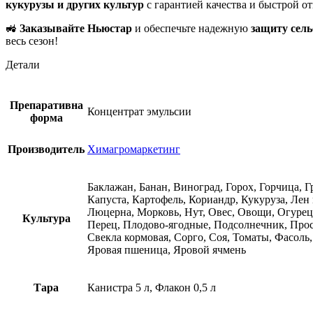
кукурузы и других культур
с гарантией качества и быстрой о
🚜
Заказывайте Ньюстар
и обеспечьте надежную
защиту сель
весь сезон!
Детали
Препаративна
Концентрат эмульсии
форма
Производитель
Химагромаркетинг
Баклажан, Банан, Виноград, Горох, Горчица, Г
Капуста, Картофель, Кориандр, Кукуруза, Ле
Люцерна, Морковь, Нут, Овес, Овощи, Огурец
Культура
Перец, Плодово-ягодные, Подсолнечник, Просо,
Свекла кормовая, Сорго, Соя, Томаты, Фасоль
Яровая пшеница, Яровой ячмень
Тара
Канистра 5 л, Флакон 0,5 л