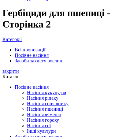
Гербіциди для пшениці -
Сторінка 2
Категорії
Всі
пропозиції
Посівне насіння
Засоби захисту рослин
закрити
Каталог
Посівне насіння
Насіння кукурудзи
Насіння ріпаку
Насіння соняшнику
Насіння пшениці
Насіння ячменю
Насіння гороху
Насіння сої
Інші культури
Засоби захисту рослин