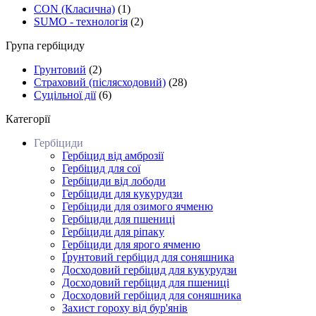
CON (Класична)
(1)
SUMO - технологія
(2)
Група гербіциду
Грунтовий
(2)
Страховий (післясходовий)
(28)
Суцільної дії
(6)
Категорії
Гербіциди
Гербіцид від амброзії
Гербіцид для сої
Гербіциди від лободи
Гербіциди для кукурудзи
Гербіциди для озимого ячменю
Гербіциди для пшениці
Гербіциди для ріпаку
Гербіциди для ярого ячменю
Ґрунтовий гербіцид для соняшника
Досходовий гербіцид для кукурудзи
Досходовий гербіцид для пшениці
Досходовий гербіцид для соняшника
Захист гороху від бур'янів