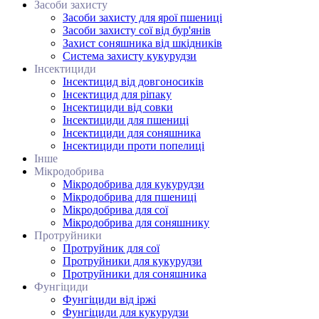
Засоби захисту
Засоби захисту для ярої пшениці
Засоби захисту сої від бур'янів
Захист соняшника від шкідників
Система захисту кукурудзи
Інсектициди
Інсектицид від довгоносиків
Інсектицид для ріпаку
Інсектициди від совки
Інсектициди для пшениці
Інсектициди для соняшника
Інсектициди проти попелиці
Інше
Мікродобрива
Мікродобрива для кукурудзи
Мікродобрива для пшениці
Мікродобрива для сої
Мікродобрива для соняшнику
Протруйники
Протруйник для сої
Протруйники для кукурудзи
Протруйники для соняшника
Фунгіциди
Фунгіциди від іржі
Фунгіциди для кукурудзи