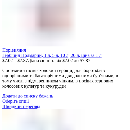
Порівняння
Гербіцид Подмарин, 1 л, 5 л, 10 л, 20 л, ціна за 1 л
$
7.02
–
$
7.87
Діапазон цін: від $7.02 до $7.87
Системний після сходовий гербіцид для боротьби з
однорічними та багаторічними дводольними бур’янами, в
тому числі з підмаренником чіпким, в посівах зернових
колосових культур та кукурудзи
Додати до списку бажань
Оберіть опції
Швидкий перегляд