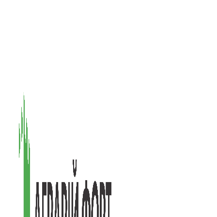
08601, Київська обл., М Васильків, вул. Головачова 1Б, офіс 1
(097) 171-73-50
(050) 586-76-20