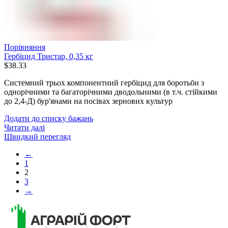
Порівняння
Гербіцид Тристар, 0,35 кг
$
38.33
Системний трьох компонентний гербіцид для боротьби з
однорічними та багаторічними дводольними (в т.ч. стійкими
до 2,4-Д) бур'янами на посівах зернових культур
Додати до списку бажань
Читати далі
Швидкий перегляд
←
1
2
3
→