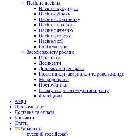
Посівне насіння
Насіння кукурудзи
Насіння ріпаку
Насіння соняшнику
Насіння пшениці
Насіння ячменю
Насіння гороху
Насіння сої
Інші культури
Засоби захисту рослин
Гербіциди
Десиканти
Допоміжні препарати
Інсектициди, акарициди та родентициди
Мікродобрива
Протруйники
Стимулятори та регулятори росту
Фунгіциди
Акції
Про компанію
Доставка та оплата
Контакти
Статті
Українська
русский
(
російська
)