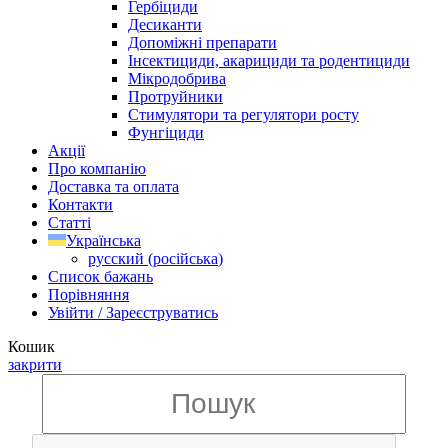
Гербіциди
Десиканти
Допоміжні препарати
Інсектициди, акарициди та родентициди
Мікродобрива
Протруйники
Стимулятори та регулятори росту
Фунгіциди
Акції
Про компанію
Доставка та оплата
Контакти
Статті
Українська
русский
(
російська
)
Список бажань
Порівняння
Увійти / Зареєструватись
Кошик
закрити