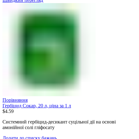
Швидкий перегляд
Порівняння
Гербіцид Сокар, 20 л, ціна за 1 л
$
4.59
Системний гербіцид-десикант суцільної дії на основі
амонійної солі гліфосату
Додати до списку бажань