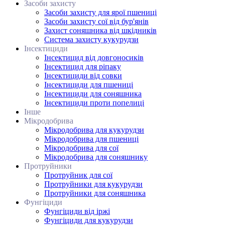
Засоби захисту
Засоби захисту для ярої пшениці
Засоби захисту сої від бур'янів
Захист соняшника від шкідників
Система захисту кукурудзи
Інсектициди
Інсектицид від довгоносиків
Інсектицид для ріпаку
Інсектициди від совки
Інсектициди для пшениці
Інсектициди для соняшника
Інсектициди проти попелиці
Інше
Мікродобрива
Мікродобрива для кукурудзи
Мікродобрива для пшениці
Мікродобрива для сої
Мікродобрива для соняшнику
Протруйники
Протруйник для сої
Протруйники для кукурудзи
Протруйники для соняшника
Фунгіциди
Фунгіциди від іржі
Фунгіциди для кукурудзи