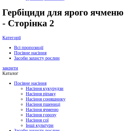
Гербіциди для ярого ячменю
- Сторінка 2
Категорії
Всі
пропозиції
Посівне насіння
Засоби захисту рослин
закрити
Каталог
Посівне насіння
Насіння кукурудзи
Насіння ріпаку
Насіння соняшнику
Насіння пшениці
Насіння ячменю
Насіння гороху
Насіння сої
Інші культури
Засоби захисту рослин