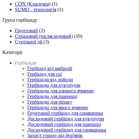
CON (Класична)
(1)
SUMO - технологія
(1)
Група гербіциду
Грунтовий
(2)
Страховий (післясходовий)
(19)
Суцільної дії
(3)
Категорії
Гербіциди
Гербіцид від амброзії
Гербіцид для сої
Гербіциди від лободи
Гербіциди для кукурудзи
Гербіциди для озимого ячменю
Гербіциди для пшениці
Гербіциди для ріпаку
Гербіциди для ярого ячменю
Ґрунтовий гербіцид для соняшника
Досходовий гербіцид для кукурудзи
Досходовий гербіцид для пшениці
Досходовий гербіцид для соняшника
Захист гороху від бур'янів