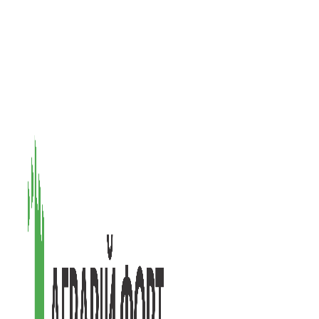
08601, Київська обл., М Васильків, вул. Головачова 1Б, офіс 1
(097) 171-73-50
(050) 586-76-20