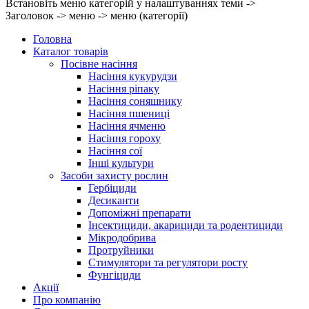
Встановіть меню категорій у налаштуваннях теми ->
Заголовок -> меню -> меню (категорії)
Головна
Каталог товарів
Посівне насіння
Насіння кукурудзи
Насіння ріпаку
Насіння соняшнику
Насіння пшениці
Насіння ячменю
Насіння гороху
Насіння сої
Інші культури
Засоби захисту рослин
Гербіциди
Десиканти
Допоміжні препарати
Інсектициди, акарициди та родентициди
Мікродобрива
Протруйники
Стимулятори та регулятори росту
Фунгіциди
Акції
Про компанію