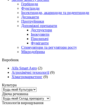
Гербіциди
Фунгіциди
Інсектициди, акарициди та родентициди
Десиканти
Протруйники
Допоміжні препарати
Деструктори
Інокулянти
Прилипачі
Фуміганти
Стимулятори та регулятори росту
Мікродобрива
Виробник
Alfa Smart Agro
(2)
Агрохімічні технології
(9)
Хімагромаркетинг
(9)
Культура
Діюча речовина
Технологія вирощування