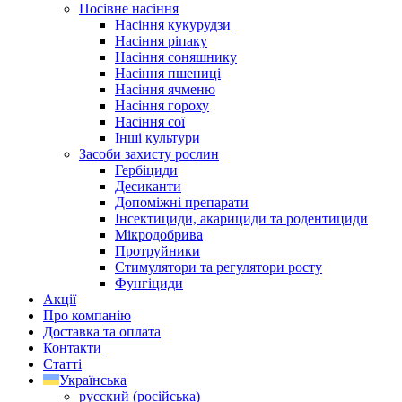
Посівне насіння
Насіння кукурудзи
Насіння ріпаку
Насіння соняшнику
Насіння пшениці
Насіння ячменю
Насіння гороху
Насіння сої
Інші культури
Засоби захисту рослин
Гербіциди
Десиканти
Допоміжні препарати
Інсектициди, акарициди та родентициди
Мікродобрива
Протруйники
Стимулятори та регулятори росту
Фунгіциди
Акції
Про компанію
Доставка та оплата
Контакти
Статті
Українська
русский
(
російська
)