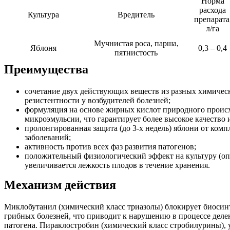
Норма
расхода
Культура
Вредитель
препарата
л/га
Мучнистая роса, парша,
Яблоня
0,3 – 0,4
пятнистость
Преимущества
сочетание двух действующих веществ из разных химичес
резистентности у возбудителей болезней;
формуляция на основе жирных кислот природного проис
микроэмульсии, что гарантирует более высокое качество 
пролонгированная защита (до 3-х недель) яблони от ком
заболеваний;
активность против всех фаз развития патогенов;
положительный физиологический эффект на культуру (опти
увеличивается лежкость плодов в течение хранения.
Механизм действия
Миклобутанил (химический класс триазолы) блокирует биосинт
грибных болезней, что приводит к нарушению в процессе делен
патогена. Пираклостробин (химический класс стробилурины), 