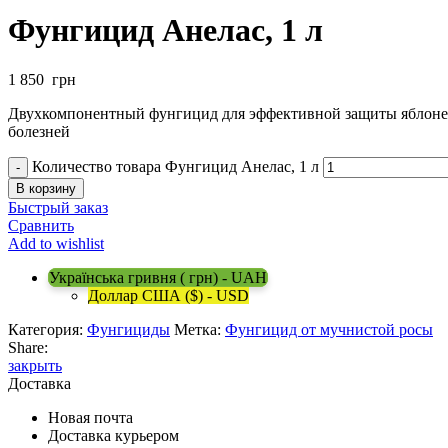
Фунгицид Анелас, 1 л
1 850
грн
Двухкомпонентный фунгицид для эффективной защиты яблонев
болезней
Количество товара Фунгицид Анелас, 1 л
В корзину
Быстрый заказ
Сравнить
Add to wishlist
Українська гривня ( грн) - UAH
Доллар США ($) - USD
Категория:
Фунгициды
Метка:
Фунгицид от мучнистой росы
Share:
закрыть
Доставка
Новая почта
Доставка курьером