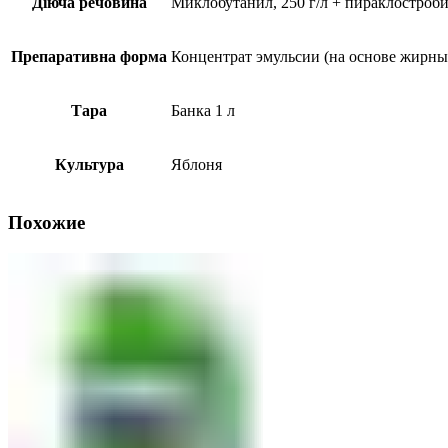
Діюча речовина
Миклобутанил, 250 г/л + пираклостробин
Препаративна форма
Концентрат эмульсии (на основе жирны
Тара
Банка 1 л
Культура
Яблоня
Похожие