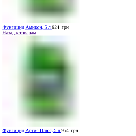
Фунгицид Амикон, 5 л
924
грн
Назад к товарам
Фунгицид Артис Плюс, 5 л
954
грн