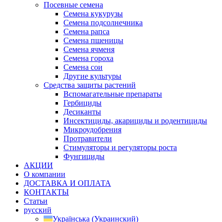
Посевные семена
Семена кукурузы
Семена подсолнечника
Семена рапса
Семена пшеницы
Семена ячменя
Семена гороха
Семена сои
Другие культуры
Средства защиты растений
Вспомагательные препараты
Гербициды
Десиканты
Инсектициды, акарициды и родентициды
Микроудобрения
Протравители
Стимуляторы и регуляторы роста
Фунгициды
АКЦИИ
О компании
ДОСТАВКА И ОПЛАТА
КОНТАКТЫ
Статьи
русский
Українська
(
Украинский
)