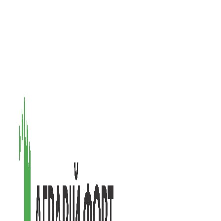
08601, Київська обл., М Васильків, вул. Головачова 1Б, офіс 1
(097) 171-73-50
(050) 586-76-20