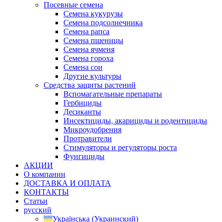
Посевные семена
Семена кукурузы
Семена подсолнечника
Семена рапса
Семена пшеницы
Семена ячменя
Семена гороха
Семена сои
Другие культуры
Средства защиты растений
Вспомагательные препараты
Гербициды
Десиканты
Инсектициды, акарициды и родентициды
Микроудобрения
Протравители
Стимуляторы и регуляторы роста
Фунгициды
АКЦИИ
О компании
ДОСТАВКА И ОПЛАТА
КОНТАКТЫ
Статьи
русский
Українська
(
Украинский
)