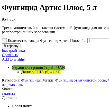
Фунгицид Артис Плюс, 5 л
954
грн
Трехкомпонентный контактно-системный фунгицид для интенс
распространенных заболеваний
Количество товара Фунгицид Артис Плюс, 5 л
В корзину
Быстрый заказ
Сравнить
Add to wishlist
Українська гривня ( грн) - UAH
Доллар США ($) - USD
Категория:
Фунгициды
Метки:
Фунгицид от мучнистой росы
,
от ржавчины
Share:
закрыть
Доставка
Новая почта