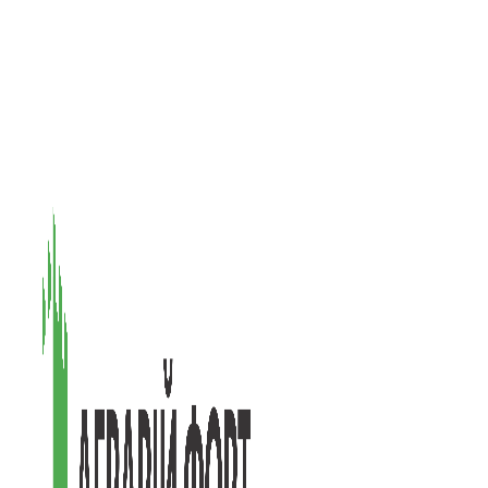
08601, Київська обл., М Васильків, вул. Головачова 1Б, офіс 1
(097) 171-73-50
(050) 586-76-20