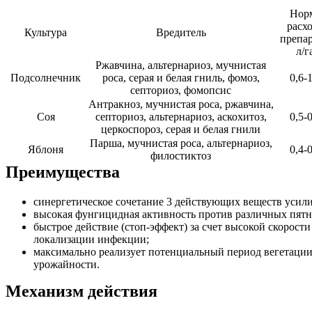
Нор
расх
Культура
Вредитель
препар
л/г
Ржавчина, альтернариоз, мучнистая
Подсолнечник
роса, серая и белая гниль, фомоз,
0,6-1
септориоз, фомопсис
Антракноз, мучнистая роса, ржавчина,
Соя
септориоз, альтернариоз, аскохитоз,
0,5-0
церкоспороз, серая и белая гнили
Парша, мучнистая роса, альтернариоз,
Яблоня
0,4-0
филостиктоз
Преимущества
синергетическое сочетание 3 действующих веществ усил
высокая фунгицидная активность против различных пятн
быстрое действие (стоп-эффект) за счет высокой скорост
локализации инфекции;
максимально реализует потенциальный период вегетации
урожайности.
Механизм действия