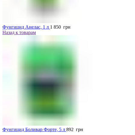
Фунгицид Анелас, 1 л
1 850
грн
Назад к товарам
Фунгицид Боливар Форте, 5 л
892
грн