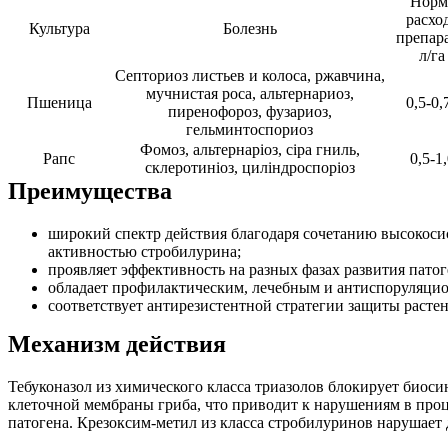
Норм
расхо
Культура
Болезнь
препара
л/га
Септориоз листьев и колоса, ржавчина,
мучнистая роса, альтернариоз,
Пшеница
0,5-0,
пиренофороз, фузариоз,
гельминтоспориоз
Фомоз, альтернаріоз, сіра гниль,
Рапс
0,5-1
склеротиніоз, циліндроспоріоз
Преимущества
широкий спектр действия благодаря сочетанию высокоси
активностью стробилурина;
проявляет эффективность на разных фазах развития патог
обладает профилактическим, лечебным и антиспоруляци
соответствует антирезистентной стратегии защиты расте
Механизм действия
Тебуконазол из химического класса триазолов блокирует биосин
клеточной мембраны гриба, что приводит к нарушениям в проце
патогена. Крезоксим-метил из класса стробилуринов нарушает 