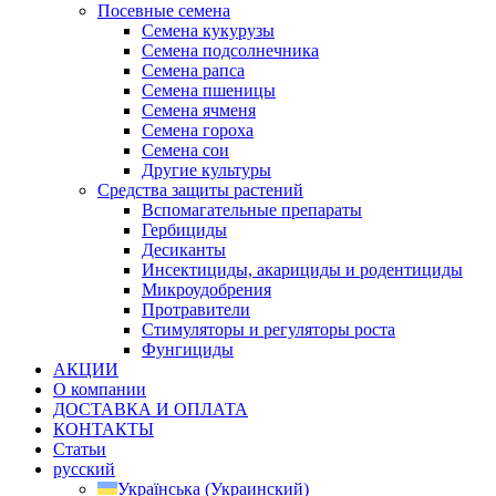
Посевные семена
Семена кукурузы
Семена подсолнечника
Семена рапса
Семена пшеницы
Семена ячменя
Семена гороха
Семена сои
Другие культуры
Средства защиты растений
Вспомагательные препараты
Гербициды
Десиканты
Инсектициды, акарициды и родентициды
Микроудобрения
Протравители
Стимуляторы и регуляторы роста
Фунгициды
АКЦИИ
О компании
ДОСТАВКА И ОПЛАТА
КОНТАКТЫ
Статьи
русский
Українська
(
Украинский
)