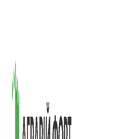
08601, Київська обл., М Васильків, вул. Головачова 1Б, офіс 1
(097) 171-73-50
(050) 586-76-20