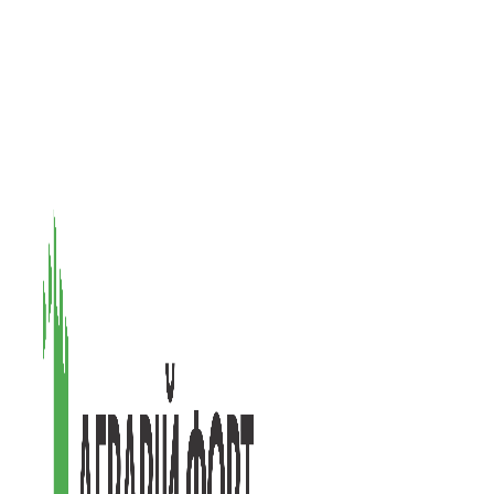
08601, Київська обл., М Васильків, вул. Головачова 1Б, офіс 1
(097) 171-73-50
(050) 586-76-20