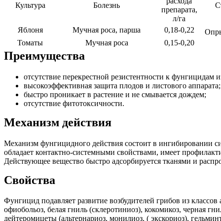
расхода
Культура
Болезнь
С
препарата,
л/га
Яблоня
Мучная роса, парша
0,18-0,22
Опры
Томаты
Мучная роса
0,15-0,20
Преимущества
отсутствие перекрестной резистентности к фунгицидам и
высокоэффективная защита плодов и листового аппарата;
быстро проникает в растение и не смывается дождем;
отсутствие фитотоксичности.
Механизм действия
Механизм фунгицидного действия состоит в ингибировании си
обладает контактно-системными свойствами, имеет профилакти
Действующее вещество быстро адсорбируется тканями и распро
Свойства
Фунгицид подавляет развитие возбудителей грибов из классов 
офиобольоз, белая гниль (склеротиниоз), кокомикоз, черная гн
дейтеромицеты (альтернариоз, монилиоз, ( экскориоз), гельминт