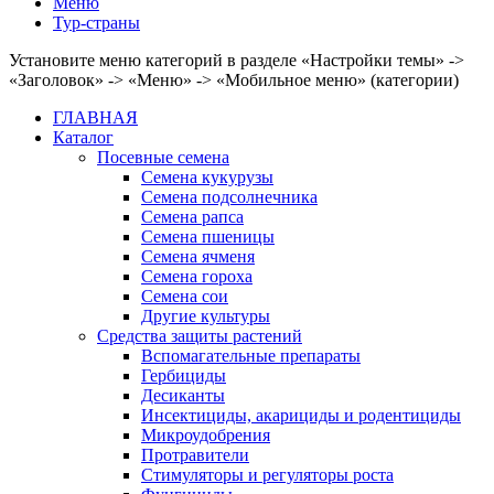
Меню
Тур-страны
Установите меню категорий в разделе «Настройки темы» ->
«Заголовок» -> «Меню» -> «Мобильное меню» (категории)
ГЛАВНАЯ
Каталог
Посевные семена
Семена кукурузы
Семена подсолнечника
Семена рапса
Семена пшеницы
Семена ячменя
Семена гороха
Семена сои
Другие культуры
Средства защиты растений
Вспомагательные препараты
Гербициды
Десиканты
Инсектициды, акарициды и родентициды
Микроудобрения
Протравители
Стимуляторы и регуляторы роста