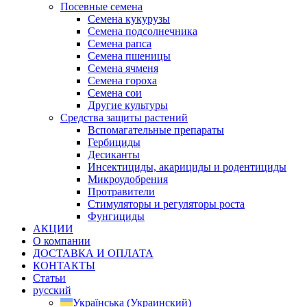
Посевные семена
Семена кукурузы
Семена подсолнечника
Семена рапса
Семена пшеницы
Семена ячменя
Семена гороха
Семена сои
Другие культуры
Средства защиты растений
Вспомагательные препараты
Гербициды
Десиканты
Инсектициды, акарициды и родентициды
Микроудобрения
Протравители
Стимуляторы и регуляторы роста
Фунгициды
АКЦИИ
О компании
ДОСТАВКА И ОПЛАТА
КОНТАКТЫ
Статьи
русский
Українська
(
Украинский
)