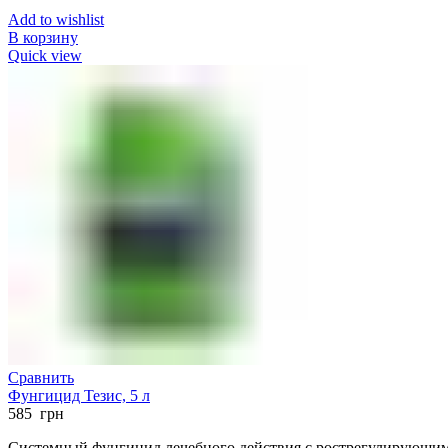
Add to wishlist
В корзину
Quick view
Сравнить
Фунгицид Тезис, 5 л
585
грн
Системный фунгицид лечебного действия с рострегулирующи