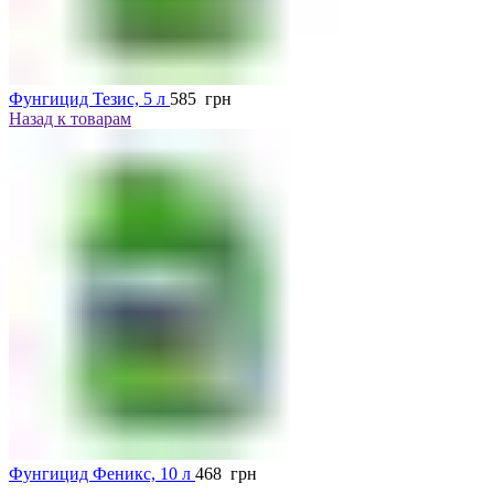
Фунгицид Тезис, 5 л
585
грн
Назад к товарам
Фунгицид Феникс, 10 л
468
грн