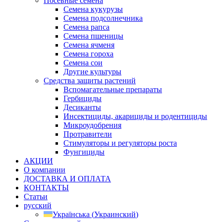
Посевные семена
Семена кукурузы
Семена подсолнечника
Семена рапса
Семена пшеницы
Семена ячменя
Семена гороха
Семена сои
Другие культуры
Средства защиты растений
Вспомагательные препараты
Гербициды
Десиканты
Инсектициды, акарициды и родентициды
Микроудобрения
Протравители
Стимуляторы и регуляторы роста
Фунгициды
АКЦИИ
О компании
ДОСТАВКА И ОПЛАТА
КОНТАКТЫ
Статьи
русский
Українська
(
Украинский
)