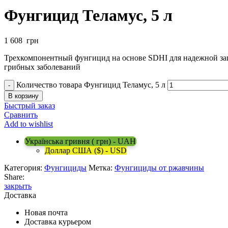
Фунгицид Теламус, 5 л
1 608
грн
Трехкомпонентный фунгицид на основе SDHI для надежной защ
грибных заболеваний
Количество товара Фунгицид Теламус, 5 л
В корзину
Быстрый заказ
Сравнить
Add to wishlist
Українська гривня ( грн) - UAH
Доллар США ($) - USD
Категория:
Фунгициды
Метка:
Фунгициды от ржавчины
Share:
закрыть
Доставка
Новая почта
Доставка курьером