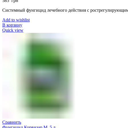
585
грн
Системный фунгицид лечебного действия с рострегулирующи
Add to wishlist
В корзину
Quick view
Сравнить
Фунгицид Корвизар М, 5 л