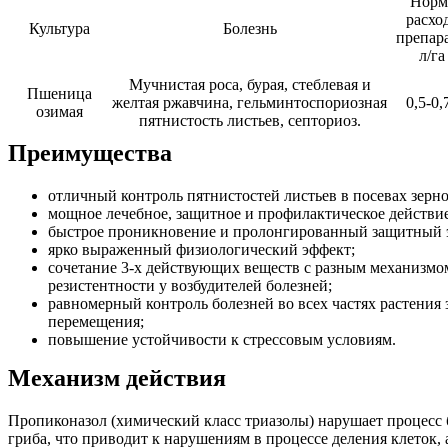
Норм
расхо
Культура
Болезнь
препара
л/га
Мучнистая роса, бурая, стеблевая и
Пшеница
желтая ржавчина, гельминтоспориозная
0,5-0,
озимая
пятнистость листьев, септориоз.
Преимущества
отличный контроль пятнистостей листьев в посевах зерно
мощное лечебное, защитное и профилактическое действие
быстрое проникновение и пролонгированный защитный 
ярко выраженный физиологический эффект;
сочетание 3-х действующих веществ с разным механизмо
резистентности у возбудителей болезней;
равномерный контроль болезней во всех частях растения 
перемещения;
повышение устойчивости к стрессовым условиям.
Механизм действия
Пропиконазол (химический класс триазолы) нарушает процесс 
гриба, что приводит к нарушениям в процессе деления клеток, 