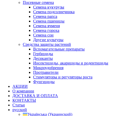
Посевные семена
Семена кукурузы
Семена подсолнечника
Семена рапса
Семена пшеницы
Семена ячменя
Семена гороха
Семена сои
Другие культуры
Средства защиты растений
Вспомагательные препараты
Гербициды
Десиканты
Инсектициды, акарициды и родентициды
Микроудобрения
Протравители
Стимуляторы и регуляторы роста
Фунгициды
АКЦИИ
О компании
ДОСТАВКА И ОПЛАТА
КОНТАКТЫ
Статьи
русский
Українська
(
Украинский
)