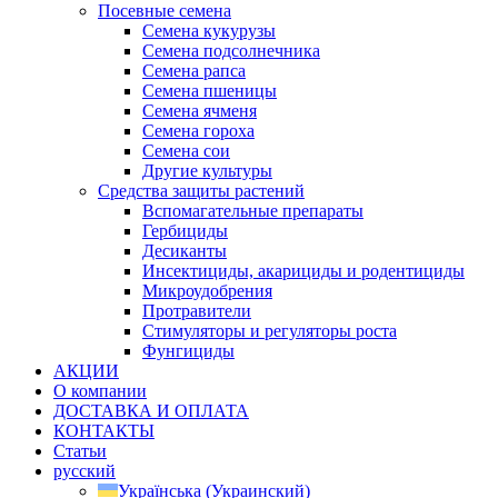
Посевные семена
Семена кукурузы
Семена подсолнечника
Семена рапса
Семена пшеницы
Семена ячменя
Семена гороха
Семена сои
Другие культуры
Средства защиты растений
Вспомагательные препараты
Гербициды
Десиканты
Инсектициды, акарициды и родентициды
Микроудобрения
Протравители
Стимуляторы и регуляторы роста
Фунгициды
АКЦИИ
О компании
ДОСТАВКА И ОПЛАТА
КОНТАКТЫ
Статьи
русский
Українська
(
Украинский
)