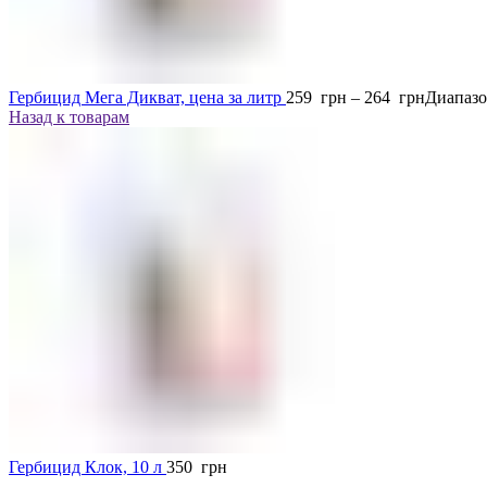
Гербицид Мега Дикват, цена за литр
259
грн
–
264
грн
Диапазо
Назад к товарам
Гербицид Клок, 10 л
350
грн