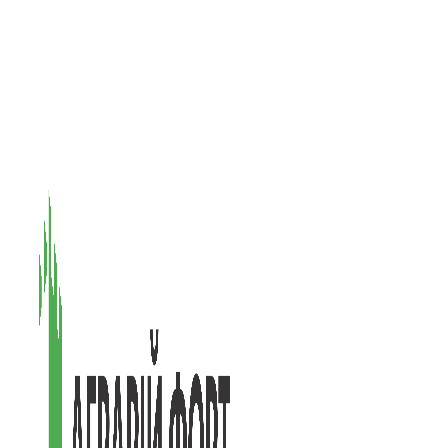
08601, Київська обл., М Васильків, вул. Головачова 1Б, офіс 1