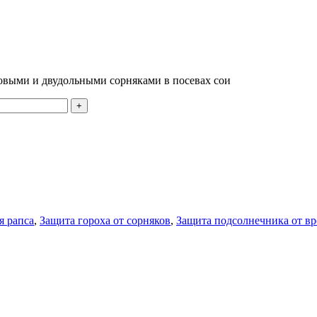
овыми и двудольными сорняками в посевах сои
я рапса
,
Защита гороха от сорняков
,
Защита подсолнечника от вр