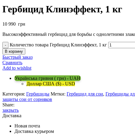
Гербицид Клинэффект, 1 кг
10 990
грн
Высокоэффективный гербицид для борьбы с однолетними злак
Количество товара Гербицид Клинэффект, 1 кг
В корзину
Быстрый заказ
Сравнить
Add to wishlist
Українська гривня ( грн) - UAH
Доллар США ($) - USD
Категория:
Гербициды
Метки:
Гербицид для сои
,
Гербициды дл
защиты сои от сорняков
Share:
закрыть
Доставка
Новая почта
Доставка курьером