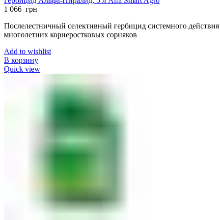
Гербицид Альфа-Пиралид, 5 л Alfa Smart Agro
1 066
грн
Послелестничный селективный гербицид системного действия
многолетних корнеростковых сорняков
Add to wishlist
В корзину
Quick view