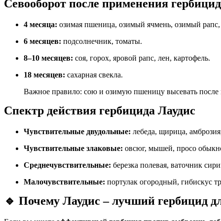
Севооборот после применения гербицид
4 месяца:
озимая пшеница, озимый ячмень, озимый рапс, 
6 месяцев:
подсолнечник, томаты.
8–10 месяцев:
соя, горох, яровой рапс, лен, картофель.
18 месяцев:
сахарная свекла.
Важное правило: сою и озимую пшеницу высевать после 
Спектр действия гербицида Лаудис
Чувствительные двудольные:
лебеда, щирица, амброзия
Чувствительные злаковые:
овсюг, мышей, просо обыкн
Среднечувствительные:
березка полевая, ваточник сир
Малочувствительные:
портулак огородный, гибискус тр
🔹
Почему Лаудис – лучший гербицид д