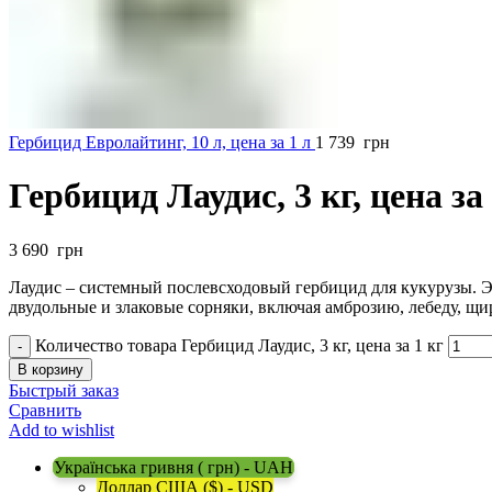
Гербицид Евролайтинг, 10 л, цена за 1 л
1 739
грн
Гербицид Лаудис, 3 кг, цена за
3 690
грн
Лаудис – системный послевсходовый гербицид для кукурузы. 
двудольные и злаковые сорняки, включая амброзию, лебеду, щ
Количество товара Гербицид Лаудис, 3 кг, цена за 1 кг
В корзину
Быстрый заказ
Сравнить
Add to wishlist
Українська гривня ( грн) - UAH
Доллар США ($) - USD