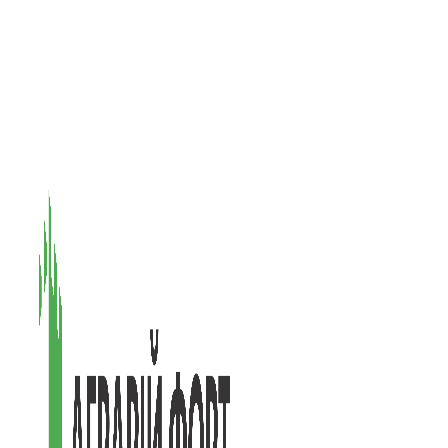
08601, Київська обл., М Васильків, вул. Головачова 1Б, офіс 1
(097) 171-73-50
(050) 586-76-20