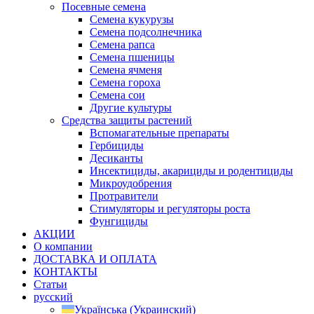
Посевные семена
Семена кукурузы
Семена подсолнечника
Семена рапса
Семена пшеницы
Семена ячменя
Семена гороха
Семена сои
Другие культуры
Средства защиты растений
Вспомагательные препараты
Гербициды
Десиканты
Инсектициды, акарициды и родентициды
Микроудобрения
Протравители
Стимуляторы и регуляторы роста
Фунгициды
АКЦИИ
О компании
ДОСТАВКА И ОПЛАТА
КОНТАКТЫ
Статьи
русский
Українська
(
Украинский
)