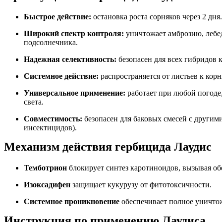
Быстрое действие:
остановка роста сорняков через 2 дня.
Широкий спектр контроля:
уничтожает амброзию, лебед
подсолнечника.
Надежная селективность:
безопасен для всех гибридов 
Системное действие:
распространяется от листьев к корн
Универсальное применение:
работает при любой погоде
света.
Совместимость:
безопасен для баковых смесей с другим
инсектицидов).
Механизм действия гербицида Лаудис
Темботрион
блокирует синтез каротиноидов, вызывая об
Изоксадифен
защищает кукурузу от фитотоксичности.
Системное проникновение
обеспечивает полное уничтож
Инструкция по применению Лаудиса