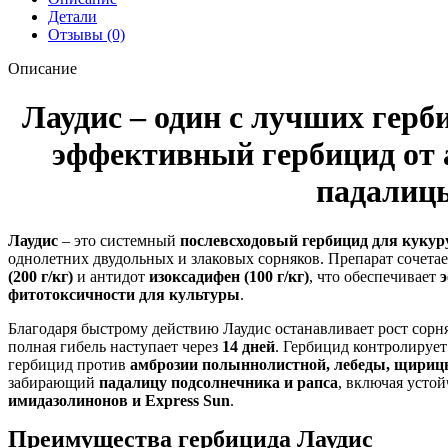
Детали
Отзывы (0)
Описание
Лаудис – один с лучших герб
эффективный гербицид от 
падалиц
Лаудис
– это системный
послевсходовый гербицид для кукур
однолетних двудольных и злаковых сорняков. Препарат сочета
(200 г/кг)
и антидот
изоксадифен (100 г/кг)
, что обеспечивает
фитотоксичности для культуры
.
Благодаря быстрому действию Лаудис останавливает рост сорн
полная гибель наступает через
14 дней
. Гербицид контролируе
гербицид против
амброзии полыннолистной, лебеды, щирицы
забирающий
падалицу подсолнечника и рапса
, включая усто
имидазолинонов и Express Sun
.
Преимущества гербицида Лаудис