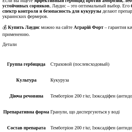
Если вы ищете
эффективный гербицид против амброзии, леб
устойчивых сорняков
, Лаудис – это оптимальный выбор. Его
спектр контроля и безопасность для кукурузы
делают препар
украинских фермеров.
💰
Купить Лаудис
можно на сайте
Аграрій Форт
– гарантия ка
применению.
Детали
Группа гербицида
Страховой (послевсходовый)
Культура
Кукуруза
Діюча речовина
Темботріон 200 г/кг, Ізоксадіфен (антидо
Препаративна форма
Гранули, що диспергуються у воді
Состав препарата
Темботріон 200 г/кг, Ізоксадіфен (антидо