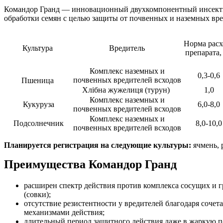
Командор Гранд — и
нновационный двухкомпонентный инсекти
обработки семян с целью защиты от почвенных и наземных вр
Норма расх
Культура
Вредитель
препарата, 
Комплекс наземных и
0,3-0,6
почвенных вредителей всходов
Пшеница
Хлібна жужелиця (турун)
1,0
Комплекс наземных и
Кукуруза
6,0-8,0
почвенных вредителей всходов
Комплекс наземных и
Подсолнечник
8,0-10,0
почвенных вредителей всходов
Планируется регистрация на следующие культуры:
ячмень, 
Преимущества Командор Гранд
расширен спектр действия против комплекса сосущих и 
(совки);
отсутствие резистентности у вредителей благодаря соче
механизмами действия;
длительный период защитного действия даже в жаркую п