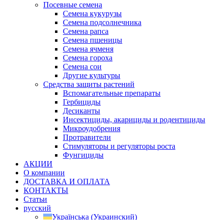
Посевные семена
Семена кукурузы
Семена подсолнечника
Семена рапса
Семена пшеницы
Семена ячменя
Семена гороха
Семена сои
Другие культуры
Средства защиты растений
Вспомагательные препараты
Гербициды
Десиканты
Инсектициды, акарициды и родентициды
Микроудобрения
Протравители
Стимуляторы и регуляторы роста
Фунгициды
АКЦИИ
О компании
ДОСТАВКА И ОПЛАТА
КОНТАКТЫ
Статьи
русский
Українська
(
Украинский
)