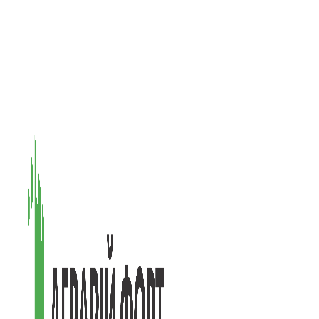
08601, Київська обл., М Васильків, вул. Головачова 1Б, офіс 1
(097) 171-73-50
(050) 586-76-20