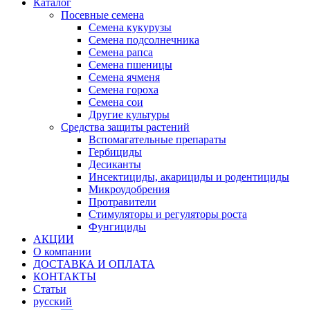
Каталог
Посевные семена
Семена кукурузы
Семена подсолнечника
Семена рапса
Семена пшеницы
Семена ячменя
Семена гороха
Семена сои
Другие культуры
Средства защиты растений
Вспомагательные препараты
Гербициды
Десиканты
Инсектициды, акарициды и родентициды
Микроудобрения
Протравители
Стимуляторы и регуляторы роста
Фунгициды
АКЦИИ
О компании
ДОСТАВКА И ОПЛАТА
КОНТАКТЫ
Статьи
русский