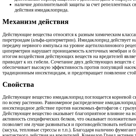
наличие дополнительной защиты за счет репеллентных с
действия имидаклоприда.
Механизм действия
Действующие вещества относятся к разным химическим класса
пиретроидам (альфа-циперметрин). Имидаклоприд действует н
передачу нервного импульса на уровне ацетилхолинового реце
циперметрин нарушает проницаемость клеточных мембран и б
итогом воздействия действующих веществ на вредителей являе
приводит к их гибели. Сочетание двух действующих веществ 
обеспечивает высокую эффективность против популяций насек
традиционным инсектицидам, и предотвращает появление стойк
Свойства
Действующее вещество имидаклоприд поглощается корневой си
по всему растению. Равномерное распределение имидаклоприд
инсектицидное действие против насекомых-фитофагов с грызу
Действующее вещество оказывает благоприятное влияние на в
активность специфических белков, что оказывает положительн
позволяет им лучше развиваться и противодействовать небла
(засуха, тепловые стрессы и т.п.). Благодаря наличию фумига
контактного действия на вредителей, Командор Гранд активен т