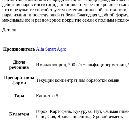
действия паров инсектицида проникают через покровные ткан
что в результате способствует угнетению пищевой активности
парализации и последующей гибели. Благодаря удобной форму
максимальное и равномерное покрытие семян с полным исключ
Детали
Производитель
Alfa Smart Agro
Діюча
Имидаклоприд, 500 г/л + альфа-циперметрин, 5
речовина
Препаративна
Текущий концентрат для обработки семян
форма
Тара
Канистра 5 л
Горох, Картофель, Кукуруза, Нут, Озимая пш
Культура
Рапс, Соя, Яровая пшеница, Яровой ячмень